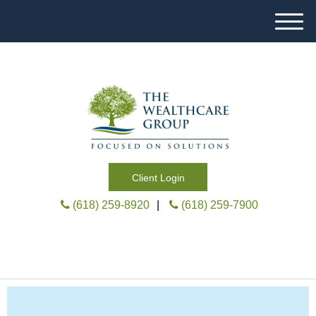
M
e
n
u
Client Login
(618) 259-8920
|
(618) 259-7900